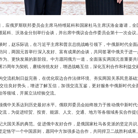
至30日，应俄罗斯联邦委员会主席马特维延科和国家杜马主席沃洛金邀请，
维延科、沃洛金分别举行会谈，并出席中俄议会合作委员会第十一次会议
谈时，赵乐际说，在习近平主席和普京总统战略引领下，中俄新时代全面
访问，两国元首举行深入友好、富有成果的会谈，共同签署中俄关于进一
作为、更快发展的新阶段。中方愿同俄方一道，全面落实两国元首重要共
署25周年为契机，赓续传统友好，增进战略互信，深化互利合作和利益交
构交流机制日益完善，在优化双边合作法律环境、夯实两国关系民意基础
交往良好势头，增进了解互信，加强交流互鉴，更好服务中俄新时代全
治等领域，开展立法经验交流。
领俄中关系达到历史最好水平。俄联邦委员会始终致力于推动俄中新时代
交流，为促进经贸、投资、能源、人文、交通、地方等各领域务实合作提
世纪大国关系的典范。促进俄中友好合作，是俄国家杜马各党派的坚定共
坚定恪守一个中国原则，愿同中方加强多边合作，共同捍卫二战胜利成果