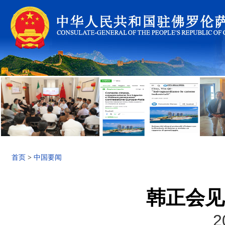
首页
>
中国要闻
韩正会见
2