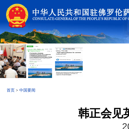
首页
>
中国要闻
韩正会见
2