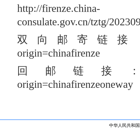
http://firenze.china-
consulate.gov.cn/tztg/2023
双向邮寄链接：https://ret
origin=chinafirenze
回邮链接：https://retu
origin=chinafirenzeonewa
中华人民共和国