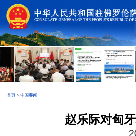
首页
>
中国要闻
赵乐际对匈牙
2