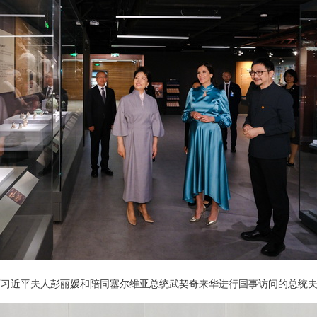
家主席习近平夫人彭丽媛和陪同塞尔维亚总统武契奇来华进行国事访问的总统