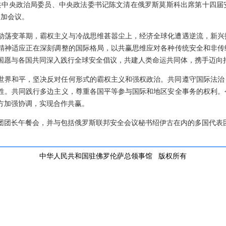
，中共中央政治局委员、中央政法委书记陈文清在俄罗斯莫斯科出席第十四
参加会议。
动荡变革期，霸权主义与冷战思维甚嚣尘上，经济全球化遭遇逆流，新兴
精神适应正在深刻调整的国际格局，以共赢思维应对各种传统安全和非传
国愿与各国共同深入践行全球安全倡议，共建人类命运共同体，携手迈向
世界和平，坚决反对任何形式的霸权主义和强权政治。共同遵守国际法治
性。共同践行多边主义，尊重各国平等参与国际和地区安全事务的权利。
方加强协调，实现合作共赢。
团团长午餐会，并与包括俄罗斯联邦安全会议秘书绍伊古在内的多国代表
中华人民共和国驻佛罗伦萨总领事馆 版权所有