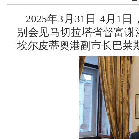
2025年3月31日-4
别会见马切拉塔省督富谢
埃尔皮蒂奥港副市长巴莱