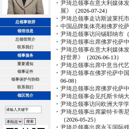
尹琦总领事在意大利媒体发
展》
（2026-07-24）
尹琦总领事走访斯波莱托
总领事致辞
中国品牌集体亮相佛罗伦
领馆信息
尹琦总领事访问锡耶纳市
（
总领馆简介
尹琦总领事出席佛罗伦萨
联系我们
尹琦总领事在意大利媒体发
领事服务
好世界》
（2026-06-13）
重要通知
尹琦总领事出席中意当代
领事证件
尹琦总领事在佛罗伦萨中
领事保护与协助
06-08）
联系我们
尹琦总领事出席佛罗伦萨
尹琦总领事会见托斯卡纳
领区简介
尹琦总领事访问欧洲大学
尹琦总领事出席蒙特卡蒂尼
（2026-05-25）
尹琦总领事出席永玉国际